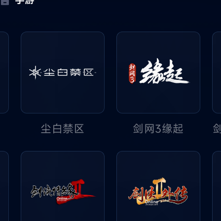
尘白禁区
剑网3缘起