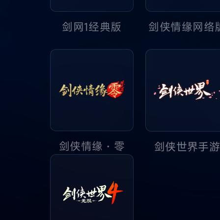
剑侠情缘网络
剑网1经典版
剑侠情缘・零
剑侠世界手