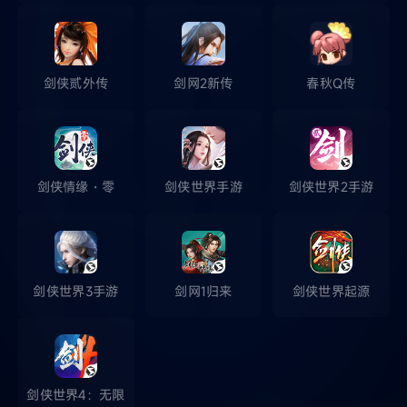
剑侠贰外传
剑网2新传
春秋Q传
剑侠情缘・零
剑侠世界手游
剑侠世界2手游
剑侠世界3手游
剑网1归来
剑侠世界起源
剑侠世界4：无限