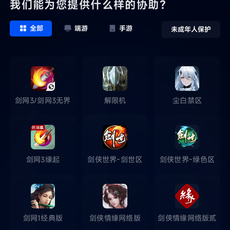
我们能为您提供什么样的协助？
全部
端游
手游
未成年人保护
剑网3/剑网3无界
解限机
尘白禁区
剑网3缘起
剑侠世界-剑世区
剑侠世界-绿色区
剑网1经典版
剑侠情缘网络版
剑侠情缘网络版贰