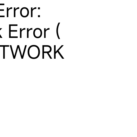
rror:
 Error (
ETWORK