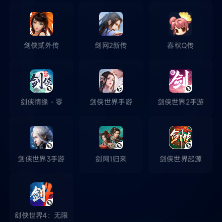
剑侠贰外传
剑网2新传
春秋Q传
剑侠情缘・零
剑侠世界手游
剑侠世界2手游
剑侠世界3手游
剑网1归来
剑侠世界起源
剑侠世界4：无限