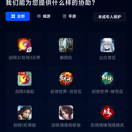
我们能为您提供什么样的协助？
全部
端游
手游
未成年人保护
剑网3/剑网3无界
解限机
尘白禁区
剑网3缘起
剑侠世界-剑世区
剑侠世界-绿色区
剑网1经典版
剑侠情缘网络版
剑侠情缘网络版贰