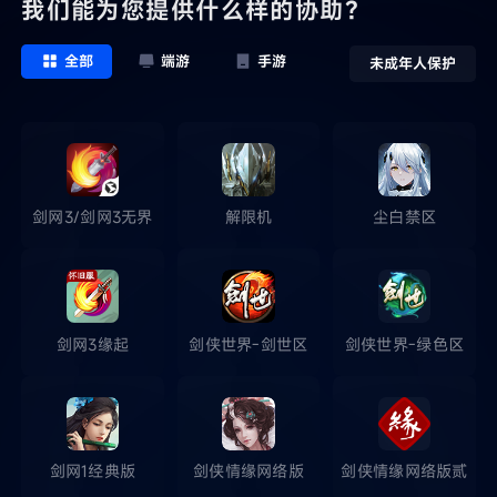
我们能为您提供什么样的协助？
全部
端游
手游
未成年人保护
剑网3/剑网3无界
解限机
尘白禁区
剑网3缘起
剑侠世界-剑世区
剑侠世界-绿色区
剑网1经典版
剑侠情缘网络版
剑侠情缘网络版贰