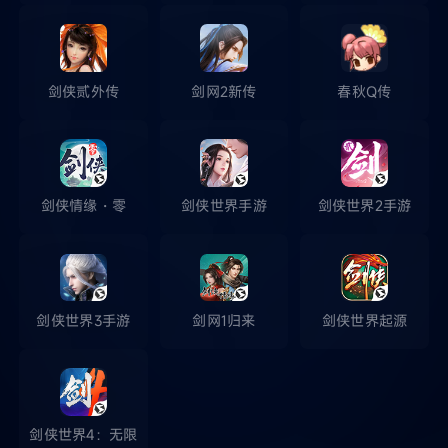
剑侠贰外传
剑网2新传
春秋Q传
剑侠情缘・零
剑侠世界手游
剑侠世界2手游
剑侠世界3手游
剑网1归来
剑侠世界起源
剑侠世界4：无限