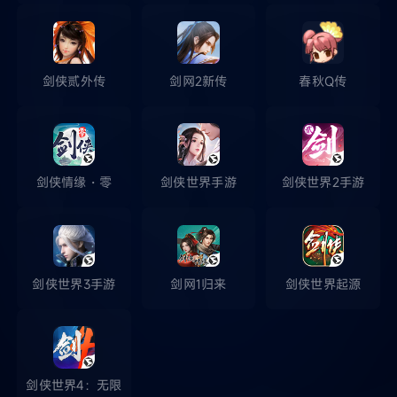
剑侠贰外传
剑网2新传
春秋Q传
剑侠情缘・零
剑侠世界手游
剑侠世界2手游
剑侠世界3手游
剑网1归来
剑侠世界起源
剑侠世界4：无限