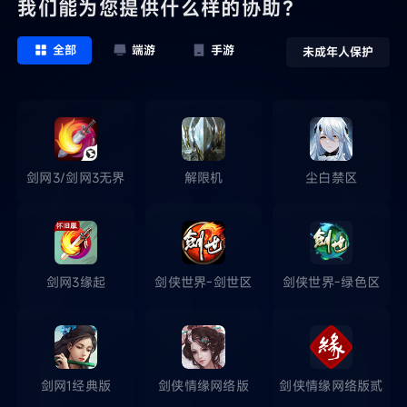
我们能为您提供什么样的协助？
全部
端游
手游
未成年人保护
剑网3/剑网3无界
解限机
尘白禁区
剑网3缘起
剑侠世界-剑世区
剑侠世界-绿色区
剑网1经典版
剑侠情缘网络版
剑侠情缘网络版贰