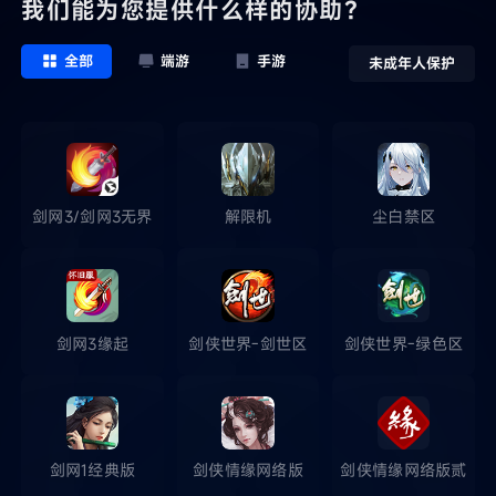
我们能为您提供什么样的协助？
全部
端游
手游
未成年人保护
剑网3/剑网3无界
解限机
尘白禁区
剑网3缘起
剑侠世界-剑世区
剑侠世界-绿色区
剑网1经典版
剑侠情缘网络版
剑侠情缘网络版贰