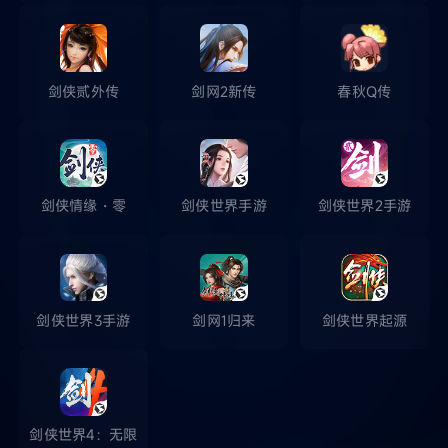
剑侠贰外传
剑网2新传
春秋Q传
剑侠情缘・零
剑侠世界手游
剑侠世界2手游
剑侠世界3手游
剑网1归来
剑侠世界起源
剑侠世界4：无限