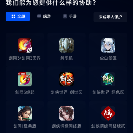
我们能为您提供什么样的协助？
全部
端游
手游
未成年人保护
剑网3/剑网3无界
解限机
尘白禁区
剑网3缘起
剑侠世界-剑世区
剑侠世界-绿色区
剑网1经典版
剑侠情缘网络版
剑侠情缘网络版贰