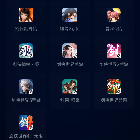
剑侠贰外传
剑网2新传
春秋Q传
剑侠情缘・零
剑侠世界手游
剑侠世界2手游
剑侠世界3手游
剑网1归来
剑侠世界起源
剑侠世界4：无限