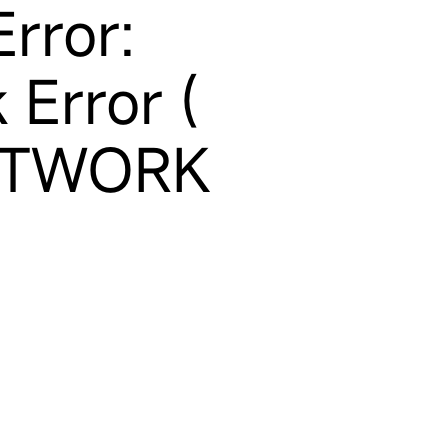
rror:
 Error (
ETWORK