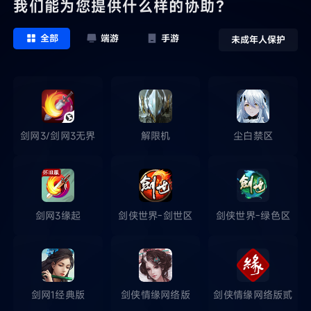
我们能为您提供什么样的协助？
全部
端游
手游
未成年人保护
剑网3/剑网3无界
解限机
尘白禁区
剑网3缘起
剑侠世界-剑世区
剑侠世界-绿色区
剑网1经典版
剑侠情缘网络版
剑侠情缘网络版贰