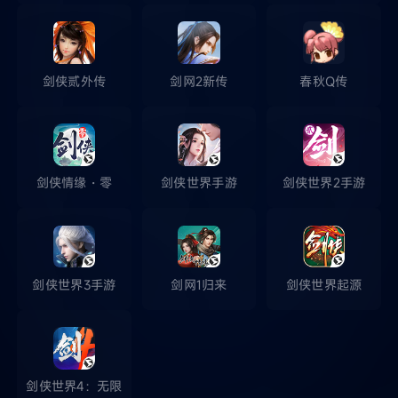
剑侠贰外传
剑网2新传
春秋Q传
剑侠情缘・零
剑侠世界手游
剑侠世界2手游
剑侠世界3手游
剑网1归来
剑侠世界起源
剑侠世界4：无限