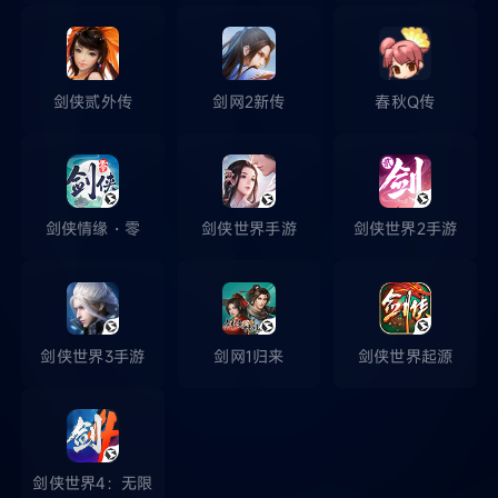
剑侠贰外传
剑网2新传
春秋Q传
剑侠情缘・零
剑侠世界手游
剑侠世界2手游
剑侠世界3手游
剑网1归来
剑侠世界起源
剑侠世界4：无限