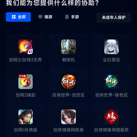
我们能为您提供什么样的协助？
全部
端游
手游
未成年人保护
剑网3/剑网3无界
解限机
尘白禁区
剑网3缘起
剑侠世界-剑世区
剑侠世界-绿色区
剑网1经典版
剑侠情缘网络版
剑侠情缘网络版贰