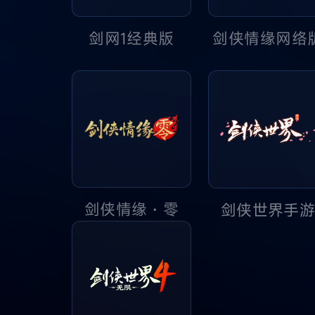
剑侠情缘网络
剑网1经典版
剑侠情缘・零
剑侠世界手