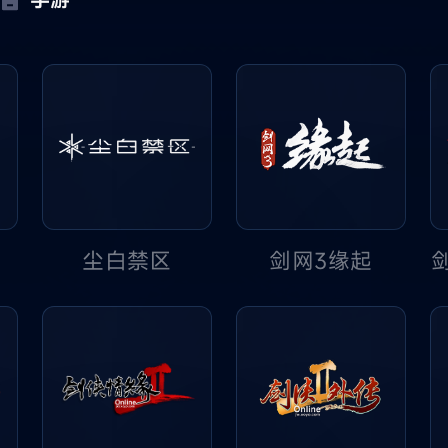
尘白禁区
剑网3缘起