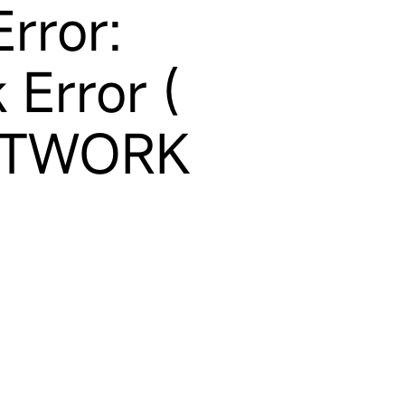
rror:
 Error (
ETWORK