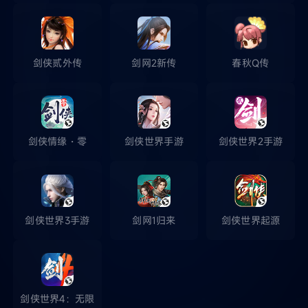
剑侠贰外传
剑网2新传
春秋Q传
剑侠情缘・零
剑侠世界手游
剑侠世界2手游
剑侠世界3手游
剑网1归来
剑侠世界起源
剑侠世界4：无限