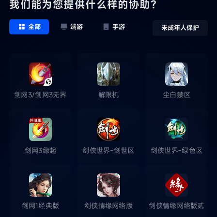
我们能为您提供什么样的协助？
全部
端游
手游
未成年人保护
剑网3/剑网3无界
解限机
尘白禁区
剑网3缘起
剑侠世界-剑世区
剑侠世界-绿色区
剑网1经典版
剑侠情缘网络版
剑侠情缘网络版贰